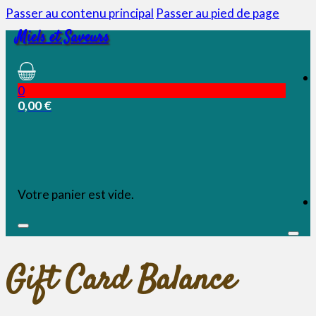
Passer au contenu principal
Passer au pied de page
Miels et Saveurs
0
0,00
€
Votre panier est vide.
Gift Card Balance