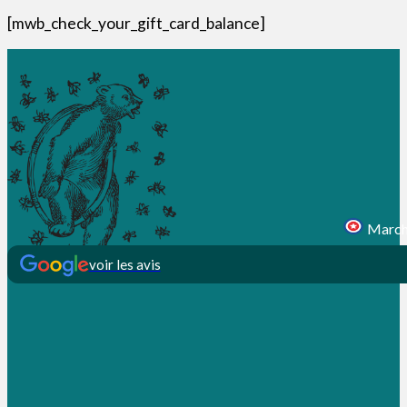
[mwb_check_your_gift_card_balance]
Marcha
voir les avis