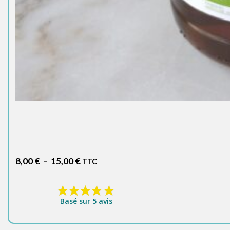
Plage
8,00
€
–
15,00
€
TTC
de
prix :
8,00 €
Basé sur 5 avis
à
15,00 €