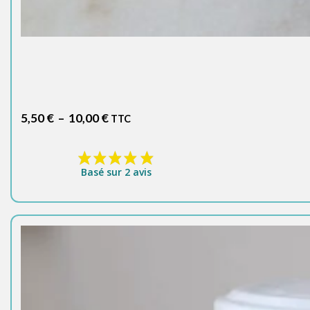
Plage
5,50
€
–
10,00
€
TTC
de
prix :
5,50 €
Basé sur 2 avis
à
10,00 €