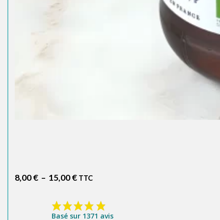
Plage
8,00
€
–
15,00
€
TTC
de
prix :
8,00 €
Basé sur 1371 avis
à