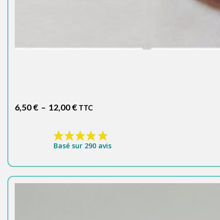
Plage
6,50
€
–
12,00
€
TTC
de
prix :
6,50 €
Basé sur 290 avis
à
12,00 €