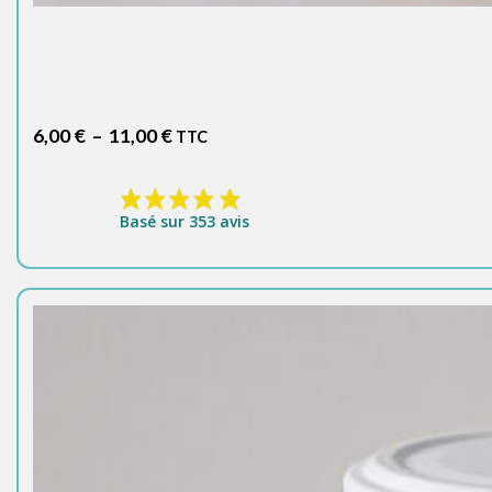
Plage
6,00
€
–
11,00
€
TTC
de
prix :
6,00 €
Basé sur 353 avis
à
11,00 €