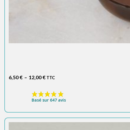
Plage
6,50
€
–
12,00
€
TTC
de
prix :
6,50 €
Basé sur 647 avis
à
12,00 €