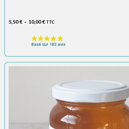
Plage
5,50
€
–
10,00
€
TTC
de
prix :
5,50 €
Basé sur 183 avis
à
10,00 €