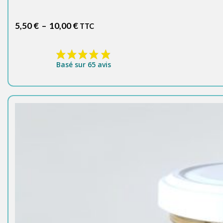
Plage
5,50
€
–
10,00
€
TTC
de
prix :
5,50 €
Basé sur 65 avis
à
10,00 €