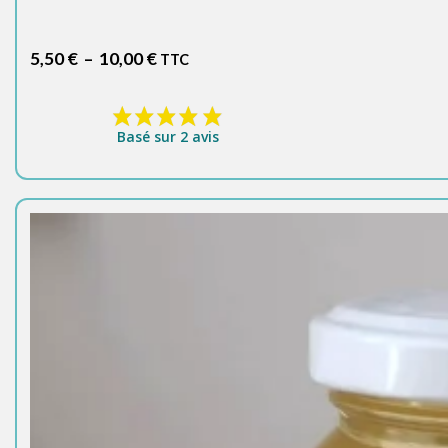
Plage
5,50
€
–
10,00
€
TTC
de
prix :
5,50 €
Basé sur 2 avis
à
10,00 €