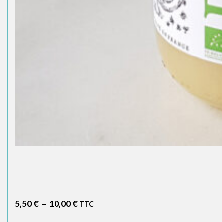
Plage
5,50
€
–
10,00
€
TTC
de