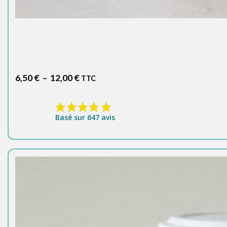
Plage
6,50
€
–
12,00
€
TTC
de
prix :
6,50 €
Basé sur 647 avis
à
12,00 €