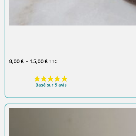
Plage
8,00
€
–
15,00
€
TTC
de
prix :
8,00 €
Basé sur 5 avis
à
15,00 €