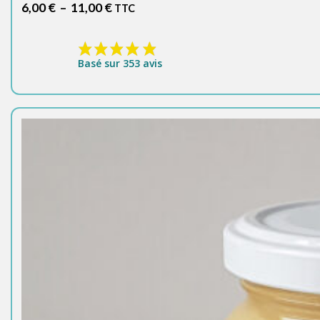
Plage
6,00
€
–
11,00
€
TTC
de
prix :
6,00 €
Basé sur 353 avis
à
11,00 €