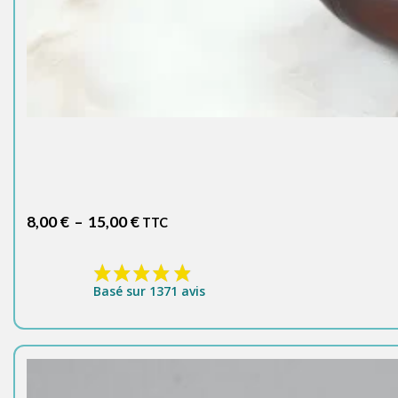
Plage
8,00
€
–
15,00
€
TTC
de
prix :
8,00 €
Basé sur 1371 avis
à
15,00 €