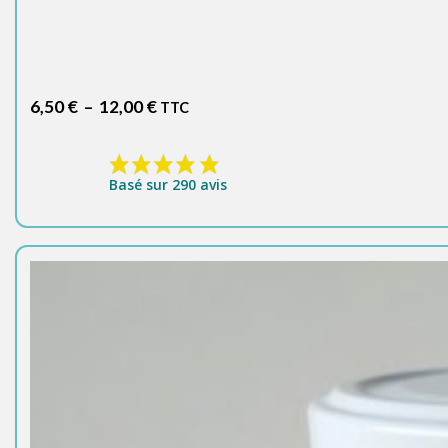
Plage
6,50
€
–
12,00
€
TTC
de
prix :
6,50 €
Basé sur 290 avis
à
12,00 €